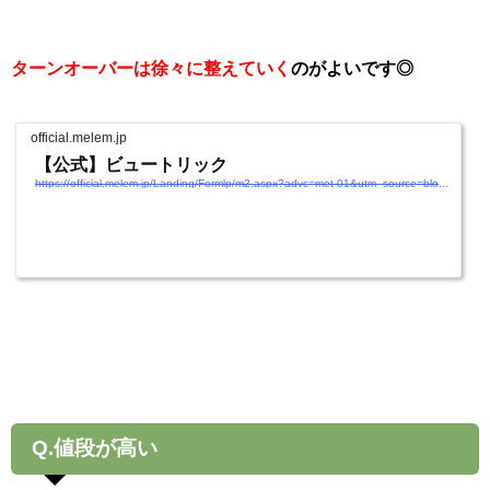
ターンオーバーは徐々に整えていく
のがよいです◎
official.melem.jp
【公式】ビュートリック
https://official.melem.jp/Landing/Formlp/m2.aspx?advc=met-01&utm_source=blog&utm_medium=article&utm_campaign=cicacreamreview.cp0008
Q.値段が高い