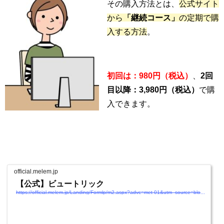
その購入方法とは、
公式サイト
から
「継続コース」
の定期で購
入する方法
。
初回は：980円（税込）
、
2回
目以降：3,980円（税込）
で購
入できます。
official.melem.jp
【公式】ビュートリック
https://official.melem.jp/Landing/Formlp/m2.aspx?advc=met-01&utm_source=blog&utm_medium=article&utm_campaign=cicacreamreview.cp0008