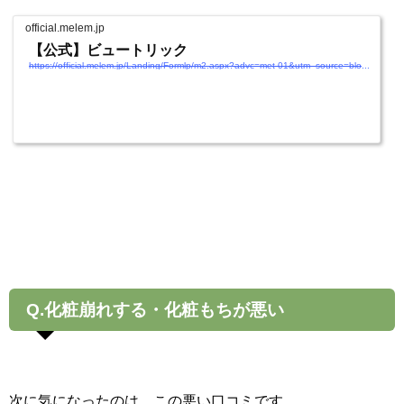
official.melem.jp
【公式】ビュートリック
https://official.melem.jp/Landing/Formlp/m2.aspx?advc=met-01&utm_source=blog&utm_medium=article&utm_campaign=cicacreamreview.cp0008
Q.化粧崩れする・化粧もちが悪い
次に気になったのは、この悪い口コミです。