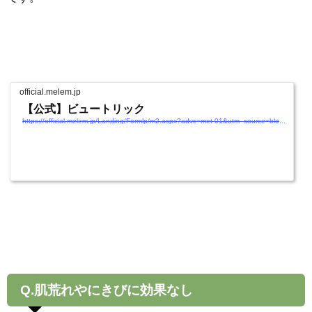
official.melem.jp
【公式】ビュートリック
https://official.melem.jp/Landing/Formlp/m2.aspx?advc=met-01&utm_source=blog&utm_medium=article&utm_campaign=cicacreamreview.cp0008
Q.肌荒れやにきびに効果なし