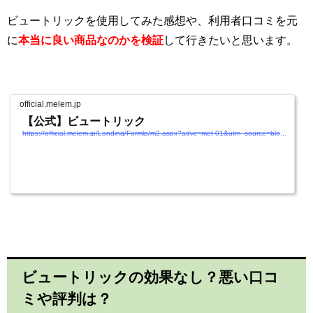
ビュートリックを使用してみた感想や、利用者口コミを元
に
本当に良い商品なのかを検証
して行きたいと思います。
official.melem.jp
【公式】ビュートリック
https://official.melem.jp/Landing/Formlp/m2.aspx?advc=met-01&utm_source=blog&utm_medium=article&utm_campaign=cicacreamreview.cp0008
ビュートリックの効果なし？悪い口コ
ミや評判は？